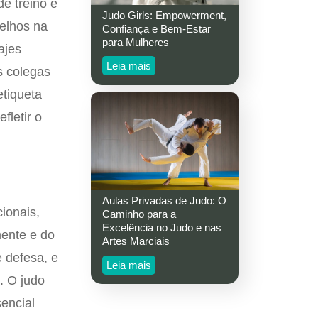
de treino e
Judo Girls: Empowerment,
velhos na
Confiança e Bem-Estar
para Mulheres
ajes
Leia mais
s colegas
etiqueta
fletir o
Aulas Privadas de Judo: O
ionais,
Caminho para a
Excelência no Judo e nas
mente e do
Artes Marciais
e defesa, e
Leia mais
. O judo
encial