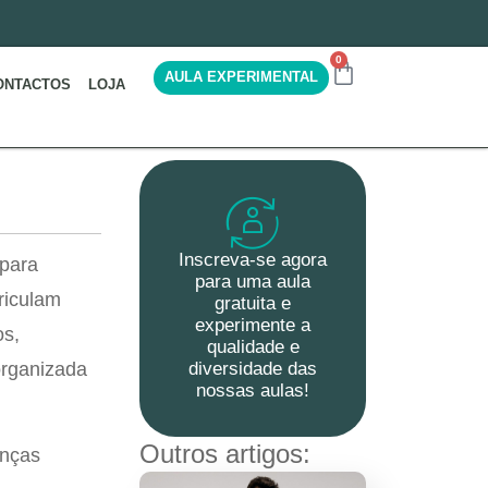
0
AULA EXPERIMENTAL
ONTACTOS
LOJA
Inscreva-se agora
 para
para uma aula
riculam
gratuita e
experimente a
os,
qualidade e
organizada
diversidade das
nossas aulas!
Outros artigos:
anças