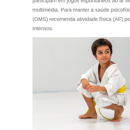
participam em jogos espontâneos ao ar li
multimédia. Para manter a saúde psicofís
(OMS) recomenda atividade física (AF) p
intensos.