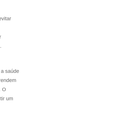
vitar
r
.
e a saúde
aprendem
. O
tir um