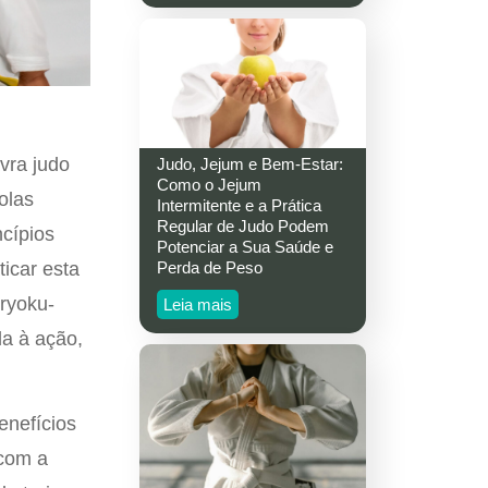
vra judo
Judo, Jejum e Bem-Estar:
Como o Jejum
olas
Intermitente e a Prática
Regular de Judo Podem
ncípios
Potenciar a Sua Saúde e
icar esta
Perda de Peso
iryoku-
Leia mais
da à ação,
enefícios
 com a