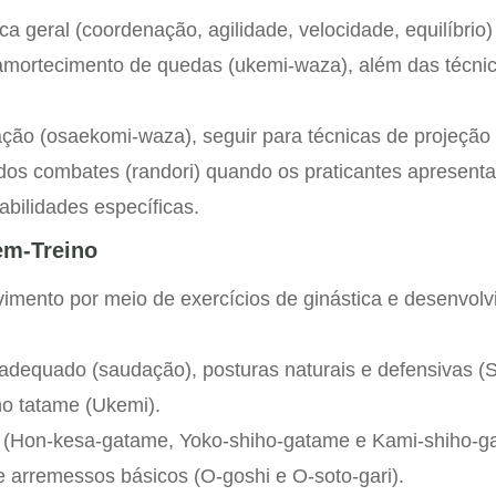
a geral (coordenação, agilidade, velocidade, equilíbrio)
amortecimento de quedas (ukemi-waza), além das técni
zação (osaekomi-waza), seguir para técnicas de projeção
 dos combates (randori) quando os praticantes apresent
abilidades específicas.
em-Treino
imento por meio de exercícios de ginástica e desenvol
adequado (saudação), posturas naturais e defensivas (S
o tatame (Ukemi).
as (Hon-kesa-gatame, Yoko-shiho-gatame e Kami-shiho-g
 e arremessos básicos (O-goshi e O-soto-gari).