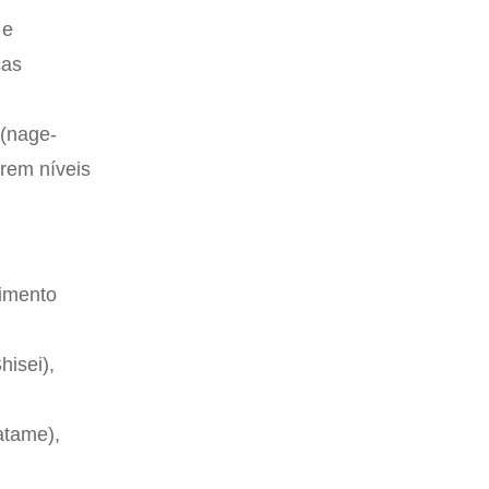
 e
cas
 (nage-
arem níveis
vimento
hisei),
atame),