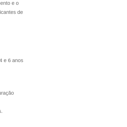
mento e o
ticantes de
 4 e 6 anos
uração
s.