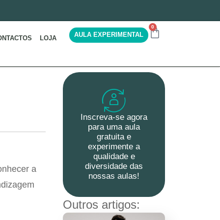
0
AULA EXPERIMENTAL
ONTACTOS
LOJA
s
Inscreva-se agora
para uma aula
gratuita e
experimente a
qualidade e
diversidade das
conhecer a
nossas aulas!
endizagem
Outros artigos: