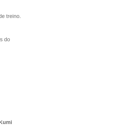
e treino.
is do
 Kumi