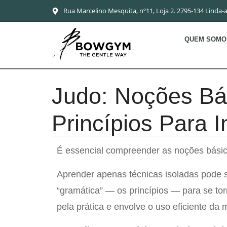
Rua Marcelino Mesquita, nº11, Loja 2. 2795-134 Linda-
QUEM SOMO
Judo: Noções Bá
Princípios Para I
É essencial compreender as noções básic
Aprender apenas técnicas isoladas pode se
“gramática” — os princípios — para se to
pela prática e envolve o uso eficiente da 