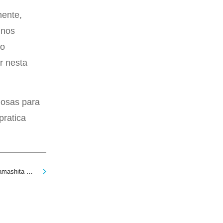
mente,
 nos
mo
r nesta
iosas para
pratica
O que fazer e o que evitar ao aprender Judo, por Yoshiaki Yamashita (O Primeiro 10.º Dan)