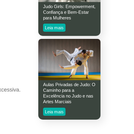
Judo Girls: Empowerment,
Confiança e Bem-Estar
para Mulheres
Leia mais
Aulas Privadas de Judo: O
xcessiva.
Caminho para a
Excelência no Judo e nas
Artes Marciais
Leia mais