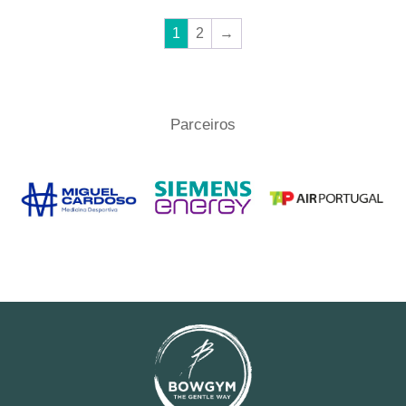
1
2
→
Parceiros