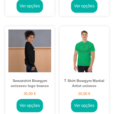
Ver opções
Ver opções
Sweatshirt Bowgym
T Shirt Bowgym Martial
unissexo logo branco
Artist unisexo
30,00
€
20,00
€
Ver opções
Ver opções