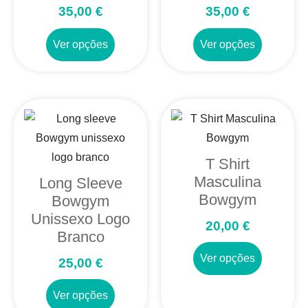
35,00
€
35,00
€
Ver opções
Ver opções
T Shirt
Masculina
Long Sleeve
Bowgym
Bowgym
Unissexo Logo
20,00
€
Branco
Ver opções
25,00
€
Ver opções