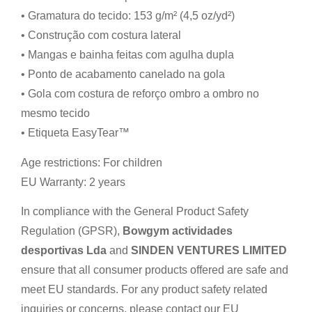
• Gramatura do tecido: 153 g/m² (4,5 oz/yd²)
• Construção com costura lateral
• Mangas e bainha feitas com agulha dupla
• Ponto de acabamento canelado na gola
• Gola com costura de reforço ombro a ombro no
mesmo tecido
• Etiqueta EasyTear™
Age restrictions: For children
EU Warranty: 2 years
In compliance with the General Product Safety
Regulation (GPSR),
Bowgym actividades
desportivas Lda
and
SINDEN VENTURES LIMITED
ensure that all consumer products offered are safe and
meet EU standards. For any product safety related
inquiries or concerns, please contact our EU